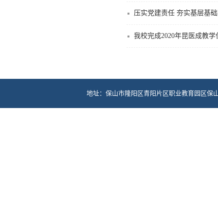
压实党建责任 夯实基层基础
我校完成2020年昆医成教
地址：保山市隆阳区青阳片区职业教育园区保山中医药高