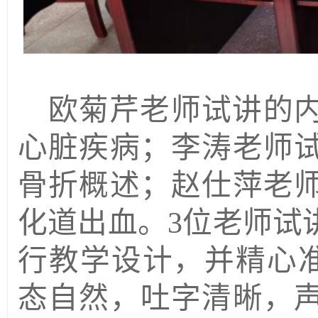
欧菊芹老师试讲的
心脏疾病；李涛老师
骨折概述；赵仕萍老
化道出血。
3位老师试
行教学设计，并精心准
态自然，吐字清晰，